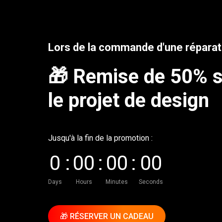
Lors de la commande d'une réparati
🎁 Remise de 50% 
le projet de design
Jusqu'à la fin de la promotion :
0
:
0
0
:
0
0
:
0
0
Days
Hours
Minutes
Seconds
🎁 RÉSERVER UN CADEAU