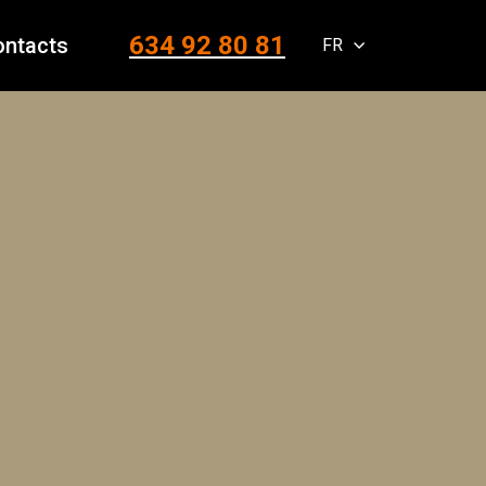
634 92 80 81
ontacts
FR